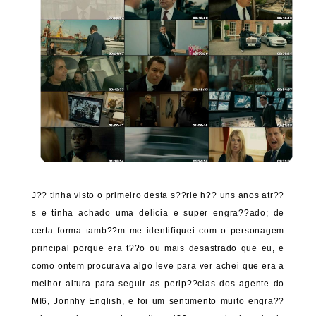
J?? tinha visto o primeiro desta s??rie h?? uns anos atr??
s e tinha achado uma delicia e super engra??ado; de
certa forma tamb??m me identifiquei com o personagem
principal porque era t??o ou mais desastrado que eu, e
como ontem procurava algo leve para ver achei que era a
melhor altura para seguir as perip??cias dos agente do
MI6, Jonnhy English, e foi um sentimento muito engra??