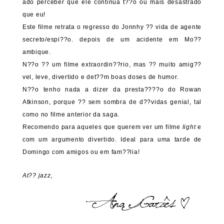
ado perceber que ele continua t??o ou mais desastrado
que eu!
Este filme retrata o regresso do Jonnhy ?? vida de agente
secreto/espi??o. depois de um acidente em Mo??
ambique.
N??o ?? um filme extraordin??rio, mas ?? muito amig??
vel, leve, divertido e det??m boas doses de humor.
N??o tenho nada a dizer da presta????o do Rowan
Atkinson, porque ?? sem sombra de d??vidas genial, tal
como no filme anterior da saga.
Recomendo para aqueles que querem ver um filme
light
e
com um argumento divertido. Ideal para uma tarde de
Domingo com amigos ou em fam??lia!
At?? jazz,