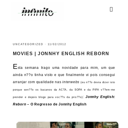
UNCATEGORIZED
·
11/02/2012
MOVIES | JONNHY ENGLISH REBORN
E
sta semana trago uma novidade para mim, um que
ainda n??o tinha visto e que finalmente vi pois consegui
arranjar com qualidade nas
interwebs
(eu n??o devia dizer isto
porque sen??o os bacanos da ACTA, da SOPA e da PIPA v??em-me
:
Jonnhy English:
prender e depois blogo para voc??s da pris??o)
Reborn
– O Regresso de Jonnhy English