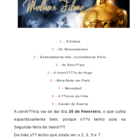
1 –
O Artista
2 –
Os Descendentes
3 –
Extremamente Alto, Incrivelmente Perto
4 –
As Servi??ais
5 –
A Inven????o de Hugo
6 –
Meia-Noite em Paris
7 –
Moneyball
8 –
A ??rvore da Vida
9 –
Cavalo de Guerra
A cerim??nia vai-se dar dia
26 de Fevereiro
, o que calha
espantosamente bem, porque n??o tenho aula na
Segunda-feira de manh??!
Da lista s?? tenho que ainda ver o 2, 3, 5 e 7.