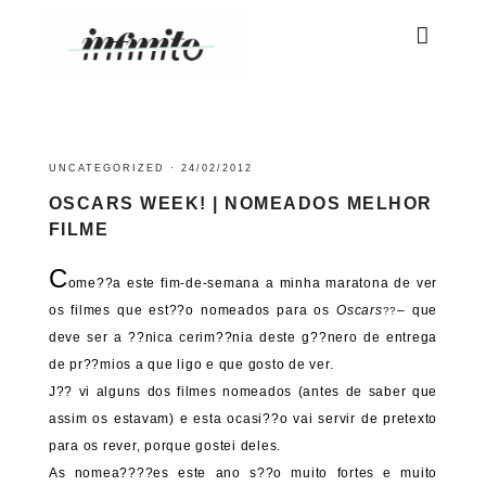
UNCATEGORIZED
·
24/02/2012
OSCARS WEEK! | NOMEADOS MELHOR
FILME
C
ome??a este fim-de-semana a minha maratona de ver
os filmes que est??o nomeados para os
Oscars
– que
??
deve ser a ??nica cerim??nia deste g??nero de entrega
de pr??mios a que ligo e que gosto de ver.
J?? vi alguns dos filmes nomeados (antes de saber que
assim os estavam) e esta ocasi??o vai servir de pretexto
para os rever, porque gostei deles.
As nomea????es este ano s??o muito fortes e muito