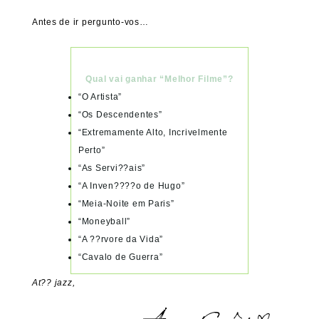
Antes de ir pergunto-vos…
Qual vai ganhar “Melhor Filme”?
“O Artista”
“Os Descendentes”
“Extremamente Alto, Incrivelmente
Perto”
“As Servi??ais”
“A Inven????o de Hugo”
“Meia-Noite em Paris”
“Moneyball”
“A ??rvore da Vida”
“Cavalo de Guerra”
At?? jazz,