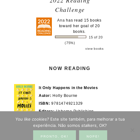
2022 Reading
Challenge
Ana
has read 15 books
toward her goal of 20
books.
15 of 20
(75%)
view books
NOW READING
It Only Happens in the Movies
Autor:
Holly Bourne
ISBN:
9781474921329
Editora:
Usborne Publishing
You like cookies?
Este site também, para melhorar a tua
Actualmente em:
28/100%
WOOK.pt
experiência. Não somos
stalkers
, OK?
PRONTO, OK!
NOPE!