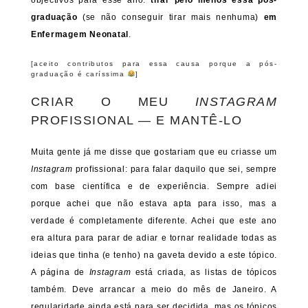
objectivos para esse ano:
tirar pelo menos essa pós-
graduação
(se não conseguir tirar mais nenhuma)
em
Enfermagem Neonatal
.
[aceito contributos para essa causa porque a pós-
graduação é caríssima
]
CRIAR O MEU
INSTAGRAM
PROFISSIONAL — E MANTÊ-LO
Muita gente já me disse que gostariam que eu criasse um
Instagram
profissional: para falar daquilo que sei, sempre
com base científica e de experiência. Sempre adiei
porque achei que não estava apta para isso, mas a
verdade é completamente diferente. Achei que este ano
era altura para parar de adiar e tornar realidade todas as
ideias que tinha (e tenho) na gaveta devido a este tópico.
A página de
Instagram
está criada, as listas de tópicos
também. Deve arrancar a meio do mês de Janeiro. A
regularidade ainda está para ser decidida, mas os tópicos