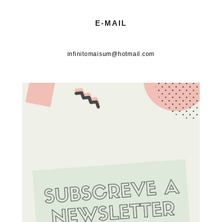
E-MAIL
infinitomaisum@hotmail.com