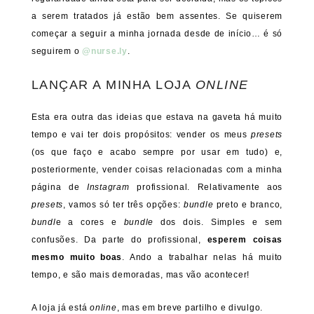
a serem tratados já estão bem assentes. Se quiserem
começar a seguir a minha jornada desde de início… é só
seguirem o
@nurse.ly
.
LANÇAR A MINHA LOJA
ONLINE
Esta era outra das ideias que estava na gaveta há muito
tempo e vai ter dois propósitos: vender os meus
presets
(os que faço e acabo sempre por usar em tudo) e,
posteriormente, vender coisas relacionadas com a minha
página de
Instagram
profissional. Relativamente aos
presets
, vamos só ter três opções:
bundle
preto e branco,
bundl
e a cores e
bundle
dos dois. Simples e sem
confusões. Da parte do profissional,
esperem coisas
mesmo muito boas
. Ando a trabalhar nelas há muito
tempo, e são mais demoradas, mas vão acontecer!
A loja já está
online
, mas em breve partilho e divulgo.