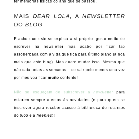
ter memórias físicas do ano que se passou.
MAIS
DEAR LOLA
, A
NEWSLETTER
DO
BLOG
E acho que este se explica a si próprio: gosto muito de
escrever na newsletter mas acabo por ficar tão
assoberbada com a vida que fica para último plano (ainda
mais que este blog). Mas quero mudar isso. Mesmo que
não saia todas as semanas… se sair pelo menos uma vez
por mês vou ficar
muito
contente!
Não se esqueçam de subscrever a
newsletter
para
estarem sempre atentos às novidades (e para quem se
inscrever agora receber acesso à biblioteca de recursos
do
blog
e a
freebies
)!