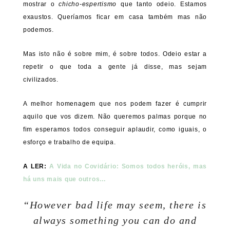
mostrar o
chicho-espertismo
que tanto odeio. Estamos
exaustos. Queríamos ficar em casa também mas não
podemos.
Mas isto não é sobre mim, é sobre todos. Odeio estar a
repetir o que toda a gente já disse, mas sejam
civilizados.
A melhor homenagem que nos podem fazer é cumprir
aquilo que vos dizem. Não queremos palmas porque no
fim esperamos todos conseguir aplaudir, como iguais, o
esforço e trabalho de equipa.
A LER:
A Vida no Covidário: Somos todos heróis, mas
há uns mais que outros…
“However bad life may seem, there is
always something you can do and