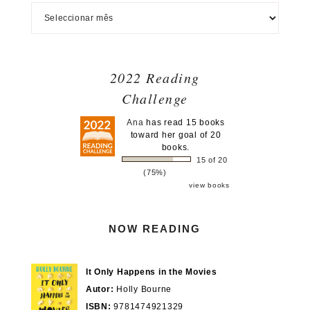
2022 Reading
Challenge
Ana
has read 15 books
toward her goal of 20
books.
15 of 20
(75%)
view books
NOW READING
It Only Happens in the Movies
Autor:
Holly Bourne
ISBN:
9781474921329