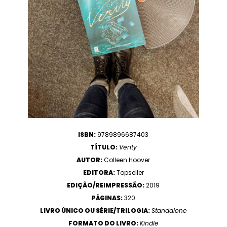
ISBN:
9789896687403
TÍTULO:
Verity
AUTOR:
Colleen Hoover
EDITORA:
Topseller
EDIÇÃO/REIMPRESSÃO:
2019
PÁGINAS:
320
LIVRO ÚNICO OU SÉRIE/TRILOGIA:
Standalone
FORMATO DO LIVRO:
Kindle