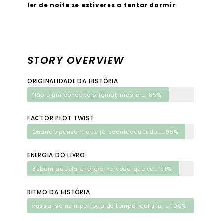
ler de noite se estiveres a tentar dormir
.
STORY OVERVIEW
ORIGINALIDADE DA HISTÓRIA
Não é um conceito original, mas a maneira como a CoHo fez... damn
85%
FACTOR PLOT TWIST
Quando pensam que já aconteceu tudo... bum!
95%
ENERGIA DO LIVRO
Sabem aquela energia nervosa que vos faz querer continuar a ler mas é mau para a vossa sanidade?
91%
RITMO DA HISTÓRIA
Passa-se num período de tempo realista, sem momentos aborrecidos
100%