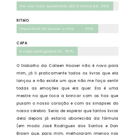
Vai-vos fazer questionar até à última página, literalmente
95%
RITMO
Impossível de pousar o livro
80%
CAPA
A capa portuguesa faz mais sentido do que a inglesa
60%
O trabalho da Colleen Hoover não é novo para
mim, já li praticamente todos os livros que ela
lançou e não existe um que não me faça sentir
todas as emoções que ela quer. Ela é uma
mestre no que toca a brincar com os fios que
puxam o nosso coração e com as sinapses do
nosso cérebro. Seria de esperar que tantos livros
dela depois já estaria aborrecida da fórmula
(em modo José Rodrigues dos Santos e Dan
Brown que, para mim, melhoraram imenso nos