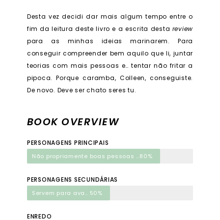
Desta vez decidi dar mais algum tempo entre o
fim da leitura deste livro e a escrita desta
review
para as minhas ideias marinarem. Para
conseguir compreender bem aquilo que li, juntar
teorias com mais pessoas e… tentar não fritar a
pipoca. Porque caramba, Colleen, conseguiste.
De novo. Deve ser chato seres tu.
BOOK OVERVIEW
PERSONAGENS PRINCIPAIS
Não propriamente boas pessoas a 100% mas é isso que as faz reais
80%
PERSONAGENS SECUNDÁRIAS
Servem para avançar com a história
50%
ENREDO