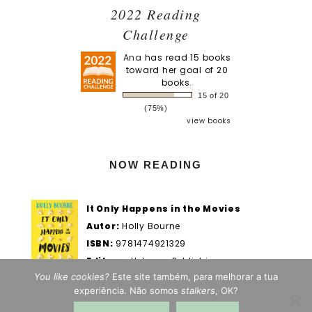
2022 Reading
Challenge
Ana
has read 15 books
toward her goal of 20
books.
15 of 20
(75%)
view books
NOW READING
It Only Happens in the Movies
Autor:
Holly Bourne
ISBN:
9781474921329
Editora:
Usborne Publishing
You like cookies?
Este site também, para melhorar a tua
Actualmente em:
28/100%
WOOK.pt
experiência. Não somos
stalkers
, OK?