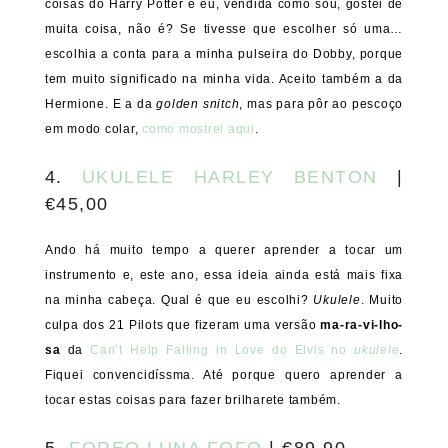
coisas do Harry Potter e eu, vendida como sou, gostei de
muita coisa, não é? Se tivesse que escolher só uma…
escolhia a conta para a minha pulseira do Dobby, porque
tem muito significado na minha vida. Aceito também a da
Hermione. E a da
golden snitch
, mas para pôr ao pescoço
em modo colar,
como mostrei aqui
.
4.
UKULELE HARLEY BENTON
|
€45,00
Ando há muito tempo a querer aprender a tocar um
instrumento e, este ano, essa ideia ainda está mais fixa
na minha cabeça. Qual é que eu escolhi?
Ukulele
. Muito
culpa dos 21 Pilots que fizeram uma versão
ma-ra-vi-lho-
sa
da
Can’t Help Falling in Love do Elvis no
ukulele
.
Fiquei convencidíssma. Até porque quero aprender a
tocar estas coisas para fazer brilharete também.
5.
FOREO LUNA FOFO
| €89,90