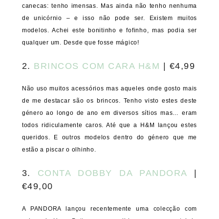
canecas: tenho imensas. Mas ainda não tenho nenhuma
de unicórnio – e isso não pode ser. Existem muitos
modelos. Achei este bonitinho e fofinho, mas podia ser
qualquer um. Desde que fosse mágico!
2.
BRINCOS COM CARA H&M
| €4,99
Não uso muitos acessórios mas aqueles onde gosto mais
de me destacar são os brincos. Tenho visto estes deste
género ao longo de ano em diversos sítios mas… eram
todos ridiculamente caros. Até que a H&M lançou estes
queridos. E outros modelos dentro do género que me
estão a piscar o olhinho.
3.
CONTA DOBBY DA PANDORA
|
€49,00
A PANDORA lançou recentemente uma colecção com