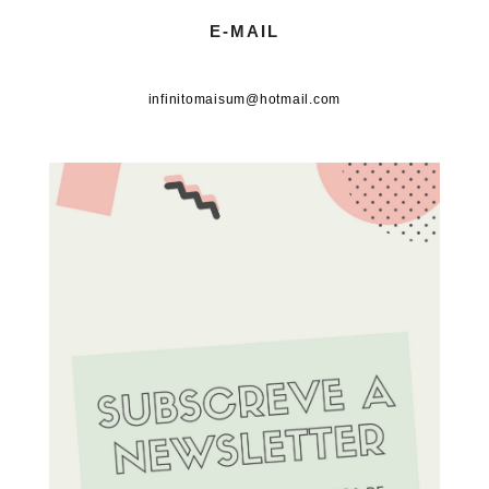
E-MAIL
infinitomaisum@hotmail.com