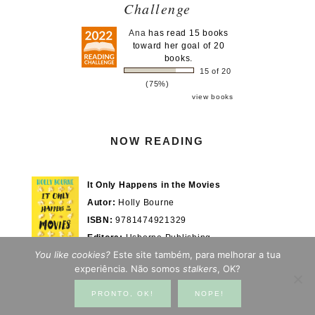
Challenge
Ana
has read 15 books
toward her goal of 20
books.
15 of 20
(75%)
view books
NOW READING
It Only Happens in the Movies
Autor:
Holly Bourne
ISBN:
9781474921329
Editora:
Usborne Publishing
You like cookies?
Este site também, para melhorar a tua
Actualmente em:
28/100%
WOOK.pt
experiência. Não somos
stalkers
, OK?
PRONTO, OK!
NOPE!