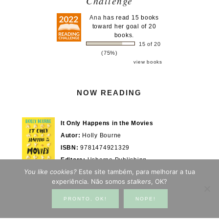
Challenge
Ana
has read 15 books
toward her goal of 20
books.
15 of 20
(75%)
view books
NOW READING
It Only Happens in the Movies
Autor:
Holly Bourne
ISBN:
9781474921329
Editora:
Usborne Publishing
You like cookies?
Este site também, para melhorar a tua
Actualmente em:
28/100%
WOOK.pt
experiência. Não somos
stalkers
, OK?
PRONTO, OK!
NOPE!