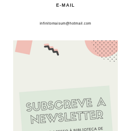
E-MAIL
infinitomaisum@hotmail.com