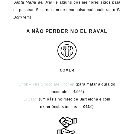
Santa Maria del Mar
) e alguns dos melhores sítios para
se passear. Se precisam de uma coisa mais cultural, o
El
Born
tem!
A NÃO PERDER NO EL RAVAL
COMER
Chök – The Chocolate Kitchen
(para matar a gula do
chocolate
—
€
€€€
)
El Jardí
(um oásis no meio de Barcelona e com
experiências únicas —
€€€
€
)