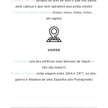
Colmado Murría
(artigos de luxo de tudo o que nos passe
pela cabeça e que nem sabíamos que podia existir)
Come In Llibreria Anglesa
(livros, livros, livros, livros…
em inglês)
VISITAR
Casa Milà
(um dos edifícios mais famosos de Gaudí —
não são todos?)
Fundació Tàpies
(uma viagem entre 1944 e 1977, no pós-
guerra e ditadura de uma Espanha pós-Franquismo)