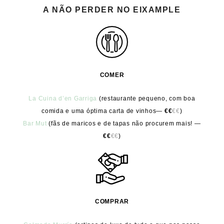
A NÃO PERDER NO EIXAMPLE
COMER
La Cuina d’en Garriga
(restaurante pequeno, com boa
comida e uma óptima carta de vinhos—
€€
€€
)
Bar Mut
(fãs de maricos e de tapas não procurem mais! —
€€
€€
)
COMPRAR