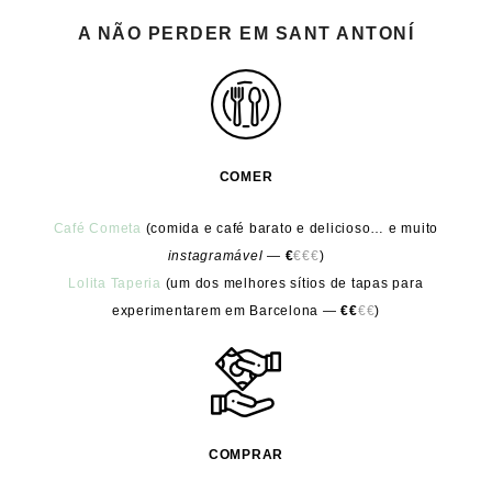
A NÃO PERDER EM SANT ANTONÍ
COMER
Café Cometa
(comida e café barato e delicioso… e muito
instagramável
—
€
€€€
)
Lolita Taperia
(um dos melhores sítios de tapas para
experimentarem em Barcelona —
€€
€€
)
COMPRAR