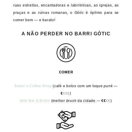
ruas estreitas, encantadoras e labirínticas, as igrejas, as
praças e as ruínas romanas, o
Gòtic
é óptimo para se
comer bem — e barato!
A NÃO PERDER NO BARRI GÒTIC
COMER
Satan’s Coffee Shop
(café e bolos com um toque
punk —
€
€€€
)
Milk Bar & Bistro
(melhor
brush
da cidade —
€€
€€
)