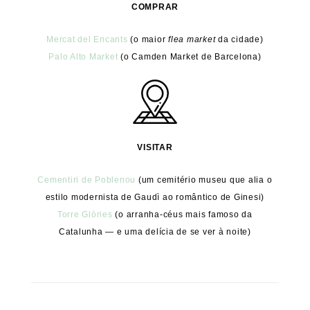
COMPRAR
Mercat del Encants
(o maior
flea market
da cidade)
Palo Alto Market
(o Camden Market de Barcelona)
VISITAR
Cementiri de Poblenou
(um cemitério museu que alia o
estilo modernista de Gaudì ao romântico de Ginesi)
Torre Glòries
(o arranha-céus mais famoso da
Catalunha — e uma delícia de se ver à noite)