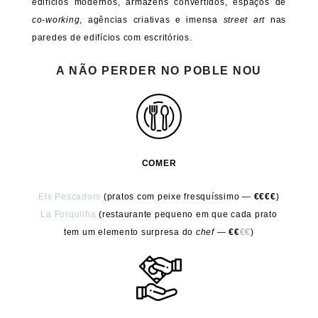
edifícios modernos, armazéns convertidos, espaços de
co-working
, agências criativas e imensa
street art
nas
paredes de edifícios com escritórios.
A NÃO PERDER NO POBLE NOU
COMER
Els Pescadors
(pratos com peixe fresquíssimo
—
€
€€€
)
La Forquilha
(restaurante pequeno em que cada prato
tem um elemento surpresa do
chef
—
€€
€
€
)