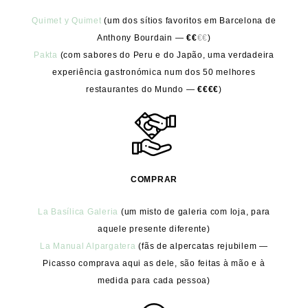
Quimet y Quimet
(um dos sítios favoritos em Barcelona de
Anthony Bourdain —
€€
€€
)
Pakta
(com sabores do Peru e do Japão, uma verdadeira
experiência gastronómica num dos 50 melhores
restaurantes do Mundo —
€€€€
)
COMPRAR
La Basílica Galeria
(um misto de galeria com loja, para
aquele presente diferente)
La Manual Alpargatera
(fãs de alpercatas rejubilem —
Picasso comprava aqui as dele, são feitas à mão e à
medida para cada pessoa)