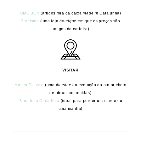
OMG BCN
(artigos fora da caixa
made in
Catalunha)
Bornismo
(uma loja
boutique
em que os preços são
amigos da carteira)
VISITAR
Museu Picasso
(uma
timeline
da evolução do pintor cheio
de obras conhecidas)
Parc de la Ciutadella
(ideal para perder uma tarde ou
uma manhã)