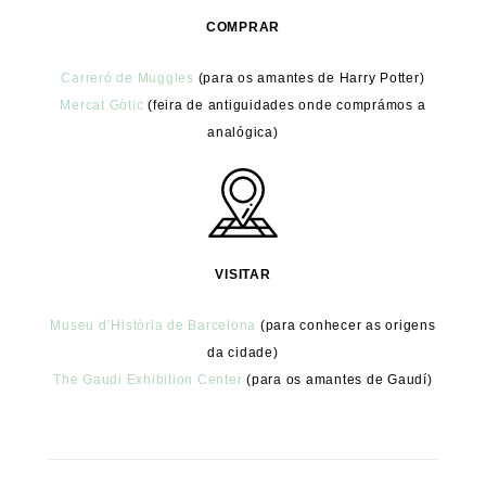
COMPRAR
Carreró de Muggles
(para os amantes de Harry Potter)
Mercat Gòtic
(feira de antiguidades onde comprámos a
analógica)
VISITAR
Museu d’Història de Barcelona
(para conhecer as origens
da cidade)
The Gaudi Exhibition Center
(para os amantes de Gaudí)