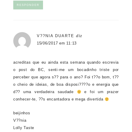
RESPONDER
diz
V??NIA DUARTE
15/06/2017 em 11:13
acreditas que eu ainda esta semana quando escrevia
o post do BC, senti-me um bocadinho triste por
perceber que agora s?? para o ano? Foi t??o bom, t??
o cheio de ideias, de boa disposi????o e energia que
d?? uma verdadeira saudade
e foi um prazer
conhecer-te, ??s encantadora e mega divertida
beijinhos
V??nia
Lolly Taste