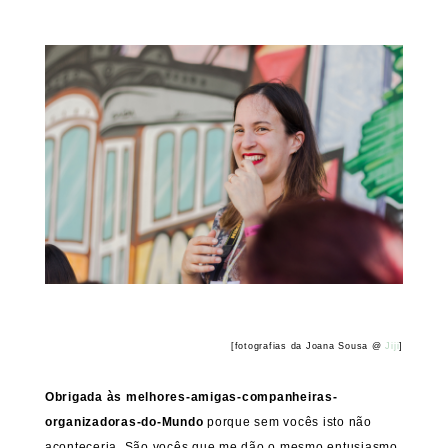
[fotografias da Joana Sousa @
Jiji
]
Obrigada às melhores-amigas-companheiras-
organizadoras-do-Mundo
porque sem vocês isto não
aconteceria. São vocês que me dão o mesmo entusiasmo