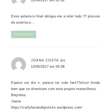
11/06/2017 em 20:50
Esse asterisco final obrigou-me a reler tudo ?? procura
do asterisco…
RESPONDER
diz
JOANA COSTA
12/06/2017 em 00:58
Espero um dia ir, parece ter sido fant??stico! Ainda
bem que se divertiram com este projeto maravilhoso.
Beijinhos
Joana
https://curlyhairandlipsticks.wordpress.com/