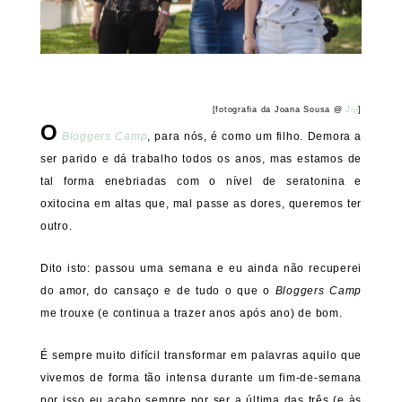
[fotografia da Joana Sousa @
Jiji
]
O
Bloggers Camp
, para nós, é como um filho. Demora a
ser parido e dá trabalho todos os anos, mas estamos de
tal forma enebriadas com o nível de seratonina e
oxitocina em altas que, mal passe as dores, queremos ter
outro.
Dito isto: passou uma semana e eu ainda não recuperei
do amor, do cansaço e de tudo o que o
Bloggers Camp
me trouxe (e continua a trazer anos após ano) de bom.
É sempre muito difícil transformar em palavras aquilo que
vivemos de forma tão intensa durante um fim-de-semana
por isso eu acabo sempre por ser a última das três (e às