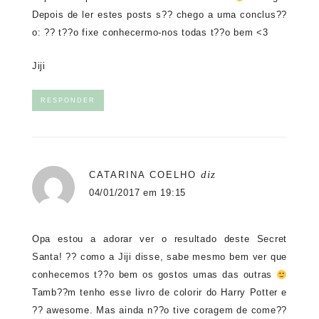
Depois de ler estes posts s?? chego a uma conclus??
o: ?? t??o fixe conhecermo-nos todas t??o bem <3
Jiji
RESPONDER
diz
CATARINA COELHO
04/01/2017 em 19:15
Opa estou a adorar ver o resultado deste Secret
Santa! ?? como a Jiji disse, sabe mesmo bem ver que
conhecemos t??o bem os gostos umas das outras
Tamb??m tenho esse livro de colorir do Harry Potter e
?? awesome. Mas ainda n??o tive coragem de come??