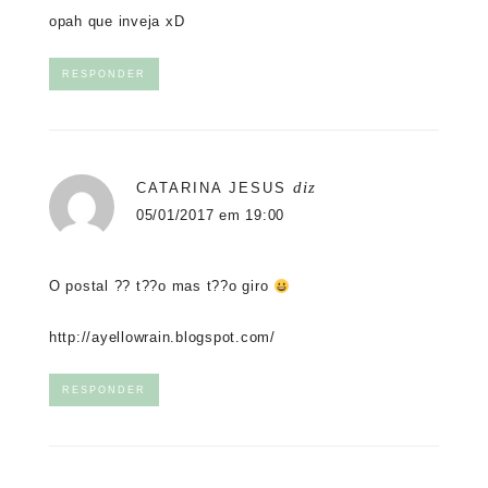
opah que inveja xD
RESPONDER
diz
CATARINA JESUS
05/01/2017 em 19:00
O postal ?? t??o mas t??o giro
http://ayellowrain.blogspot.com/
RESPONDER