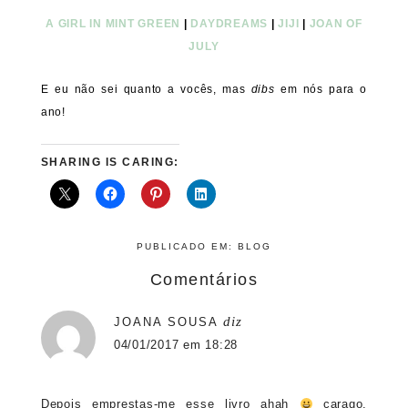
A GIRL IN MINT GREEN
|
DAYDREAMS
|
JIJI
|
JOAN OF
JULY
E eu não sei quanto a vocês, mas
dibs
em nós para o
ano!
SHARING IS CARING:
PUBLICADO EM:
BLOG
Comentários
diz
JOANA SOUSA
04/01/2017 em 18:28
Depois emprestas-me esse livro ahah
carago.