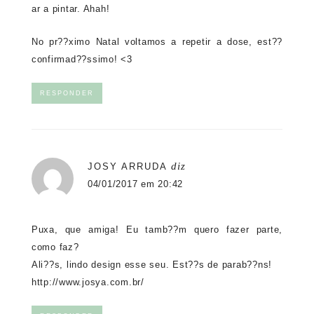
ar a pintar. Ahah!
No pr??ximo Natal voltamos a repetir a dose, est??
confirmad??ssimo! <3
RESPONDER
diz
JOSY ARRUDA
04/01/2017 em 20:42
Puxa, que amiga! Eu tamb??m quero fazer parte,
como faz?
Ali??s, lindo design esse seu. Est??s de parab??ns!
http://www.josya.com.br/