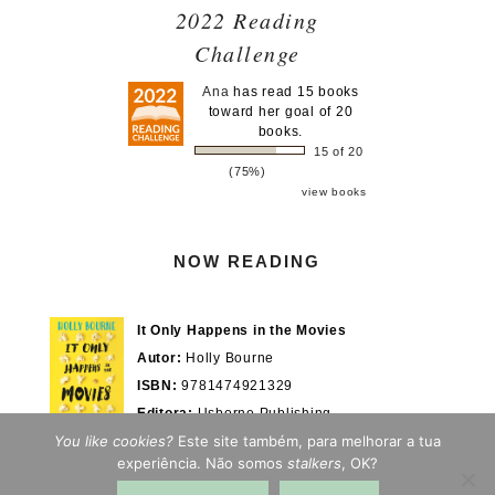
2022 Reading
Challenge
Ana
has read 15 books
toward her goal of 20
books.
15 of 20
(75%)
view books
NOW READING
It Only Happens in the Movies
Autor:
Holly Bourne
ISBN:
9781474921329
Editora:
Usborne Publishing
You like cookies?
Este site também, para melhorar a tua
Actualmente em:
28/100%
WOOK.pt
experiência. Não somos
stalkers
, OK?