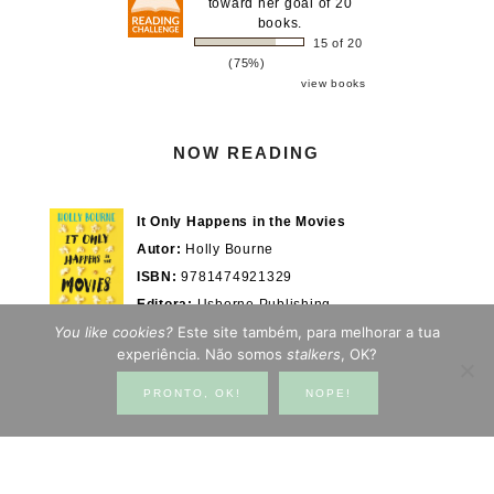
toward her goal of 20
books.
15 of 20
(75%)
view books
NOW READING
It Only Happens in the Movies
Autor:
Holly Bourne
ISBN:
9781474921329
Editora:
Usborne Publishing
You like cookies?
Este site também, para melhorar a tua
Actualmente em:
28/100%
WOOK.pt
experiência. Não somos
stalkers
, OK?
PRONTO, OK!
NOPE!