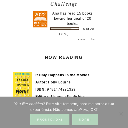
Challenge
Ana
has read 15 books
toward her goal of 20
books.
15 of 20
(75%)
view books
NOW READING
It Only Happens in the Movies
Autor:
Holly Bourne
ISBN:
9781474921329
Editora:
Usborne Publishing
You like cookies?
Este site também, para melhorar a tua
Actualmente em:
28/100%
WOOK.pt
experiência. Não somos
stalkers
, OK?
PRONTO, OK!
NOPE!