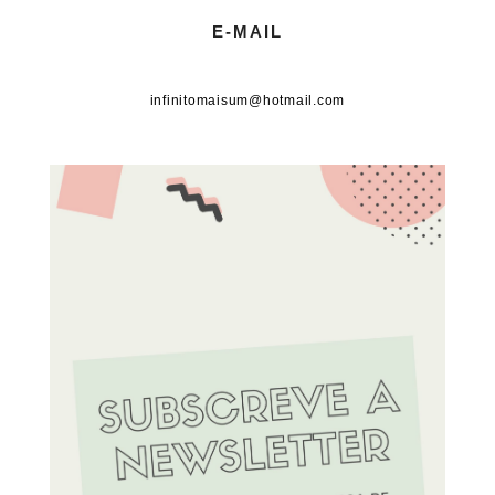
E-MAIL
infinitomaisum@hotmail.com